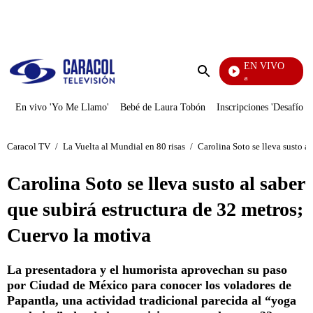
PUBLICIDAD
EN VIVO
Ciudad Lejana
Enviar
búsqueda
En vivo 'Yo Me Llamo'
Bebé de Laura Tobón
Inscripciones 'Desafío'
Caracol TV
/
La Vuelta al Mundial en 80 risas
/
Carolina Soto se lleva susto a
Carolina Soto se lleva susto al saber
que subirá estructura de 32 metros;
Cuervo la motiva
La presentadora y el humorista aprovechan su paso
por Ciudad de México para conocer los voladores de
Papantla, una actividad tradicional parecida al “yoga