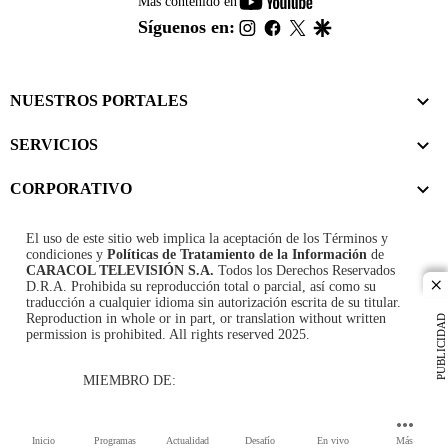
youtube-
Más contenido en
footer
instagram
facebook
twitter
google
Síguenos en:
NUESTROS PORTALES
SERVICIOS
CORPORATIVO
El uso de este sitio web implica la aceptación de los
Términos y
condiciones
y
Políticas de Tratamiento de la Información
de
CARACOL TELEVISIÓN S.A.
Todos los Derechos Reservados
D.R.A. Prohibida su reproducción total o parcial, así como su
cl
traducción a cualquier idioma sin autorización escrita de su titular.
Reproduction in whole or in part, or translation without written
PUBLICIDAD
permission is prohibited. All rights reserved 2025.
MIEMBRO DE:
Inicio
Programas
Actualidad
Desafío
En vivo
Más