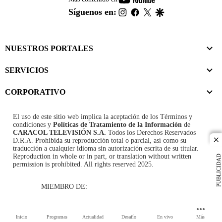
footer
instagram
facebook
twitter
google
Síguenos en:
NUESTROS PORTALES
SERVICIOS
CORPORATIVO
El uso de este sitio web implica la aceptación de los
Términos y
condiciones
y
Políticas de Tratamiento de la Información
de
CARACOL TELEVISIÓN S.A.
Todos los Derechos Reservados
D.R.A. Prohibida su reproducción total o parcial, así como su
cl
traducción a cualquier idioma sin autorización escrita de su titular.
Reproduction in whole or in part, or translation without written
PUBLICIDAD
permission is prohibited. All rights reserved 2025.
MIEMBRO DE:
Inicio
Programas
Actualidad
Desafío
En vivo
Más