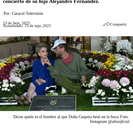
concierto de su hijo Alejandro Fernández.
Por:
Caracol Televisión
23 de Sept, 2025
Compartir
Actualizado: 23 de sept, 2025
Dicen quién es el hombre al que Doña Cuquita besó en la boca
Foto:
Instagram @alexoficial