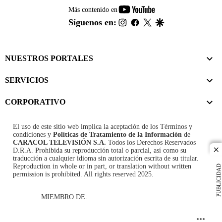
youtube-
Más contenido en
footer
instagram
facebook
twitter
google
Síguenos en:
NUESTROS PORTALES
SERVICIOS
CORPORATIVO
El uso de este sitio web implica la aceptación de los
Términos y
condiciones
y
Políticas de Tratamiento de la Información
de
CARACOL TELEVISIÓN S.A.
Todos los Derechos Reservados
D.R.A. Prohibida su reproducción total o parcial, así como su
cl
traducción a cualquier idioma sin autorización escrita de su titular.
Reproduction in whole or in part, or translation without written
PUBLICIDAD
permission is prohibited. All rights reserved 2025.
MIEMBRO DE: