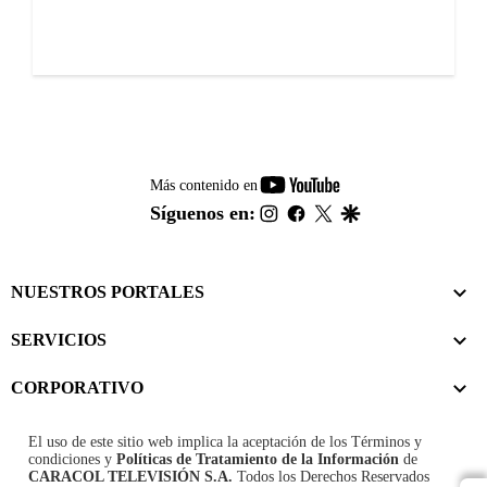
youtube-
Más contenido en
footer
instagram
facebook
twitter
google
Síguenos en:
NUESTROS PORTALES
SERVICIOS
CORPORATIVO
El uso de este sitio web implica la aceptación de los
Términos y
condiciones
y
Políticas de Tratamiento de la Información
de
CARACOL TELEVISIÓN S.A.
Todos los Derechos Reservados