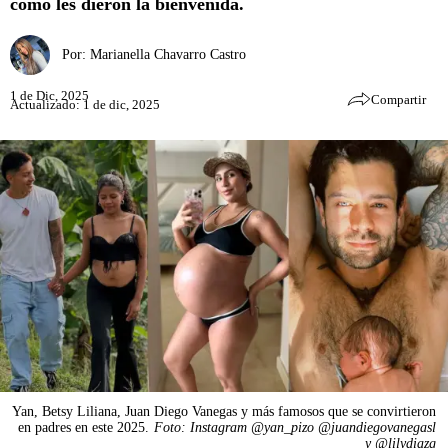
cómo les dieron la bienvenida.
Por:
Marianella Chavarro Castro
1 de Dic, 2025
Compartir
Actualizado: 1 de dic, 2025
Yan, Betsy Liliana, Juan Diego Vanegas y más famosos que se convirtieron
en padres en este 2025.
Foto: Instagram @yan_pizo @juandiegovanegasl
y @lilydiazg