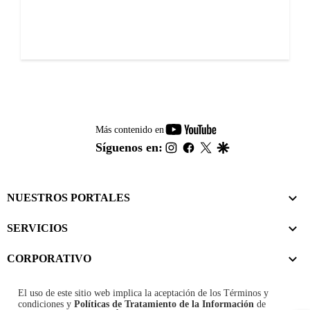
youtube-
Más contenido en
footer
instagram
facebook
twitter
google
Síguenos en:
NUESTROS PORTALES
SERVICIOS
CORPORATIVO
El uso de este sitio web implica la aceptación de los
Términos y
condiciones
y
Políticas de Tratamiento de la Información
de