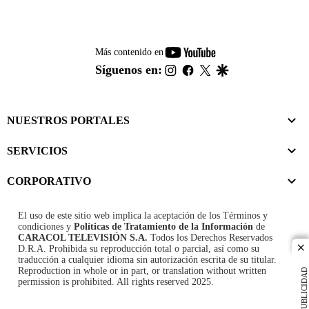
youtube-
Más contenido en
footer
instagram
facebook
twitter
google
Síguenos en:
NUESTROS PORTALES
SERVICIOS
CORPORATIVO
El uso de este sitio web implica la aceptación de los
Términos y
condiciones
y
Políticas de Tratamiento de la Información
de
CARACOL TELEVISIÓN S.A.
Todos los Derechos Reservados
D.R.A. Prohibida su reproducción total o parcial, así como su
cl
traducción a cualquier idioma sin autorización escrita de su titular.
Reproduction in whole or in part, or translation without written
PUBLICIDAD
permission is prohibited. All rights reserved 2025.