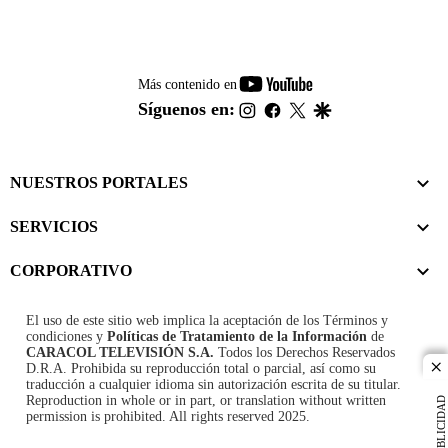
youtube-
Más contenido en
footer
instagram
facebook
twitter
google
Síguenos en:
NUESTROS PORTALES
SERVICIOS
CORPORATIVO
El uso de este sitio web implica la aceptación de los
Términos y
condiciones
y
Políticas de Tratamiento de la Información
de
CARACOL TELEVISIÓN S.A.
Todos los Derechos Reservados
D.R.A. Prohibida su reproducción total o parcial, así como su
cl
traducción a cualquier idioma sin autorización escrita de su titular.
Reproduction in whole or in part, or translation without written
PUBLICIDAD
permission is prohibited. All rights reserved 2025.