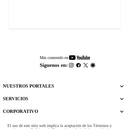
youtube-
Más contenido en
footer
instagram
facebook
twitter
google
Síguenos en:
NUESTROS PORTALES
SERVICIOS
CORPORATIVO
El uso de este sitio web implica la aceptación de los
Términos y