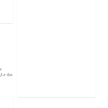
e
¡Le das