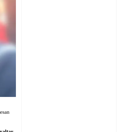
iesan
xaltar