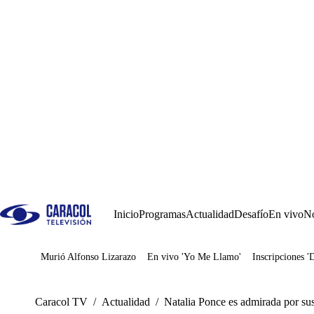
Inicio
Programas
Actualidad
Desafío
En vivo
No
Murió Alfonso Lizarazo
En vivo 'Yo Me Llamo'
Inscripciones '
Juegos
Caracol TV
/
Actualidad
/
Natalia Ponce es admirada por sus