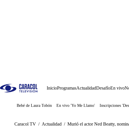
Inicio
Programas
Actualidad
Desafío
En vivo
No
Bebé de Laura Tobón
En vivo 'Yo Me Llamo'
Inscripciones 'Des
Juegos
Caracol TV
/
Actualidad
/
Murió el actor Ned Beatty, nomin