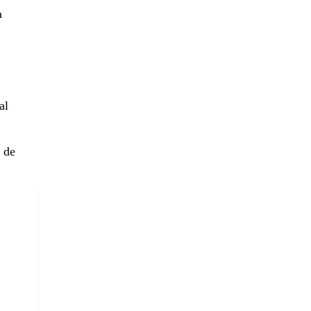
a
al
 de