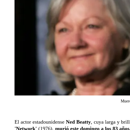
Muere
El actor estadounidense
Ned Beatty
, cuya larga y bril
'Network'
(1976),
murió
este domingo a los 83 años