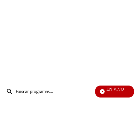
Entrada
EN VIVO
de
Televentas
Enviar
búsqueda
búsqueda