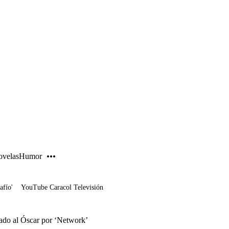
PUBLICIDAD
velas
Humor
afío'
YouTube Caracol Televisión
ado al Óscar por ‘Network’