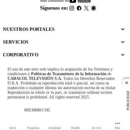
youtube-
Más contenido en
footer
instagram
facebook
twitter
google
Síguenos en:
NUESTROS PORTALES
SERVICIOS
CORPORATIVO
El uso de este sitio web implica la aceptación de los
Términos y
condiciones
y
Políticas de Tratamiento de la Información
de
CARACOL TELEVISIÓN S.A.
Todos los Derechos Reservados
D.R.A. Prohibida su reproducción total o parcial, así como su
cl
traducción a cualquier idioma sin autorización escrita de su titular.
Reproduction in whole or in part, or translation without written
PUBLICIDAD
permission is prohibited. All rights reserved 2025.
MIEMBRO DE:
Inicio
Programas
Actualidad
Desafío
En vivo
Más