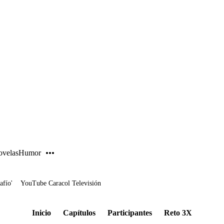
PUBLICIDAD
velas
Humor
afío'
YouTube Caracol Televisión
Inicio
Capítulos
Participantes
Reto 3X