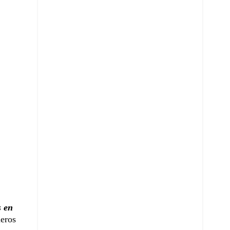
s en
ñeros