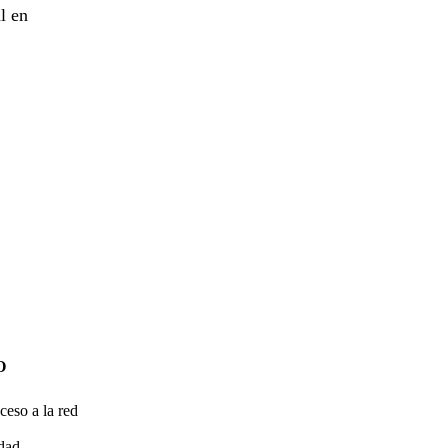
l en
O
ceso a la red
idad