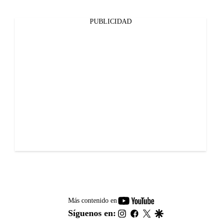
PUBLICIDAD
youtube-
Más contenido en
footer
instagram
facebook
twitter
google
Síguenos en: