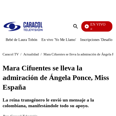
PUBLICIDAD
EN VIVO
Noticias Caracol
Enviar
búsqueda
Bebé de Laura Tobón
En vivo 'Yo Me Llamo'
Inscripciones 'Desafío'
Caracol TV
/
Actualidad
/
Mara Cifuentes se lleva la admiración de Ángela P
Mara Cifuentes se lleva la
admiración de Ángela Ponce, Miss
España
La reina transgénero le envió un mensaje a la
colombiana, manifestándole todo su apoyo.