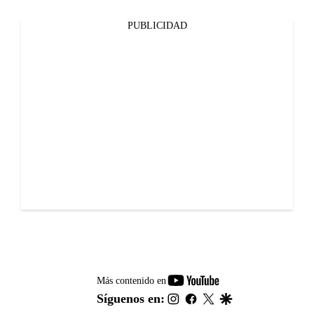
PUBLICIDAD
youtube-
Más contenido en
footer
instagram
facebook
twitter
google
Síguenos en: