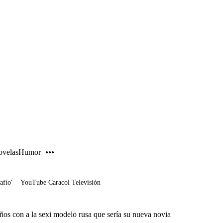
PUBLICIDAD
velas
Humor
afío'
YouTube Caracol Televisión
s con a la sexi modelo rusa que sería su nueva novia