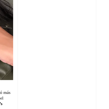
ió más
el
’s