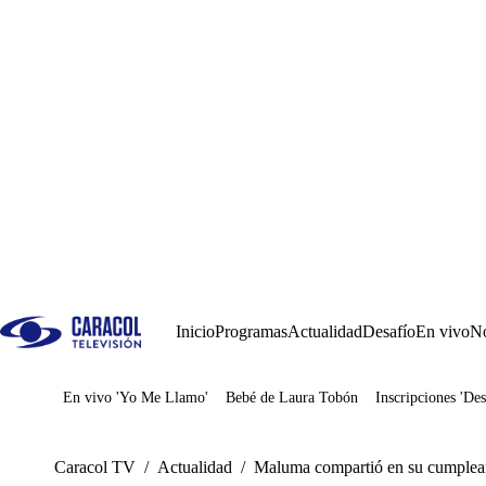
Inicio
Programas
Actualidad
Desafío
En vivo
No
En vivo 'Yo Me Llamo'
Bebé de Laura Tobón
Inscripciones 'Des
Juegos
Caracol TV
/
Actualidad
/
Maluma compartió en su cumpleaño