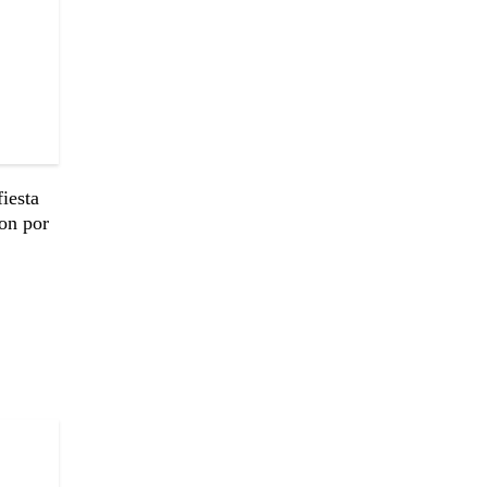
iesta
ron por