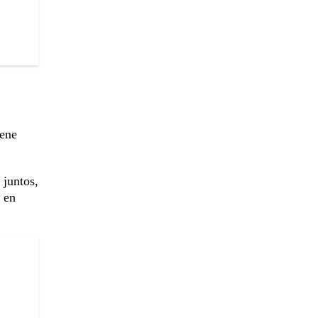
iene
 juntos,
en