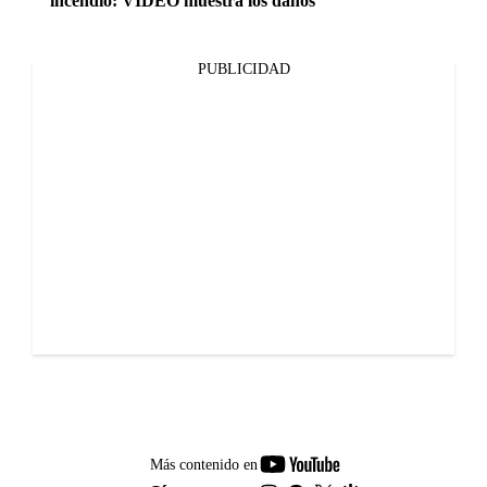
incendio: VIDEO muestra los daños
PUBLICIDAD
youtube-
Más contenido en
footer