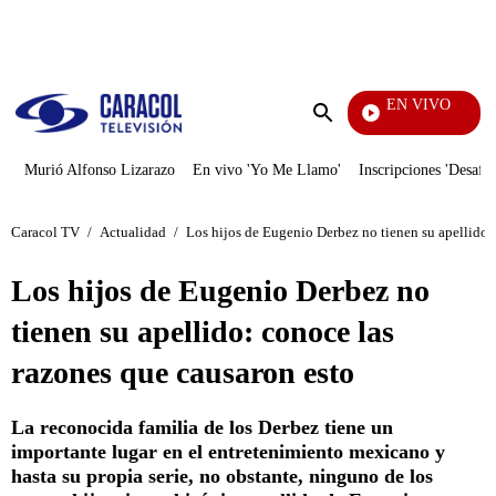
PUBLICIDAD
EN VIVO
Tambié
Enviar
búsqueda
Murió Alfonso Lizarazo
En vivo 'Yo Me Llamo'
Inscripciones 'Desafío
Caracol TV
/
Actualidad
/
Los hijos de Eugenio Derbez no tienen su apellido:
Los hijos de Eugenio Derbez no
tienen su apellido: conoce las
razones que causaron esto
La reconocida familia de los Derbez tiene un
importante lugar en el entretenimiento mexicano y
hasta su propia serie, no obstante, ninguno de los