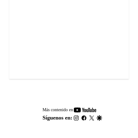
youtube-
Más contenido en
footer
instagram
facebook
twitter
google
Síguenos en: