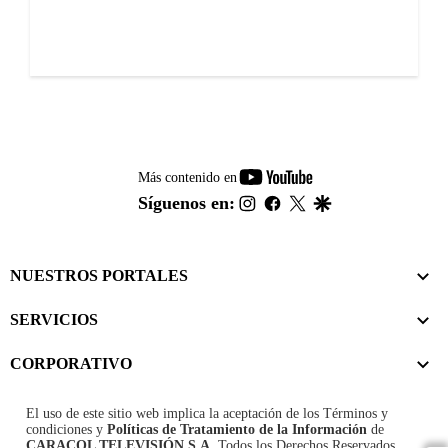
youtube-
Más contenido en
footer
instagram
facebook
twitter
google
Síguenos en:
NUESTROS PORTALES
SERVICIOS
CORPORATIVO
El uso de este sitio web implica la aceptación de los
Términos y
condiciones
y
Políticas de Tratamiento de la Información
de
CARACOL TELEVISIÓN S.A.
Todos los Derechos Reservados