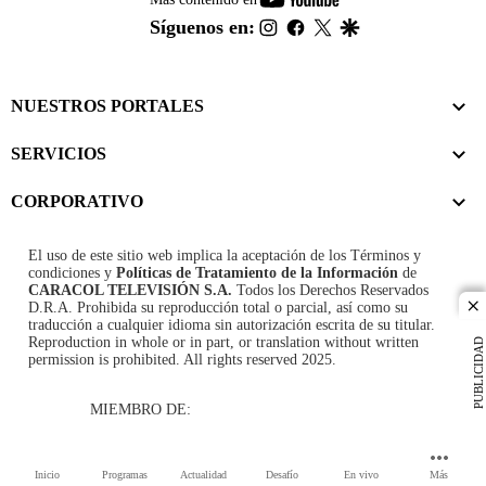
footer
instagram
facebook
twitter
google
Síguenos en:
NUESTROS PORTALES
SERVICIOS
CORPORATIVO
El uso de este sitio web implica la aceptación de los
Términos y
condiciones
y
Políticas de Tratamiento de la Información
de
CARACOL TELEVISIÓN S.A.
Todos los Derechos Reservados
D.R.A. Prohibida su reproducción total o parcial, así como su
cl
traducción a cualquier idioma sin autorización escrita de su titular.
Reproduction in whole or in part, or translation without written
PUBLICIDAD
permission is prohibited. All rights reserved 2025.
MIEMBRO DE:
Inicio
Programas
Actualidad
Desafío
En vivo
Más