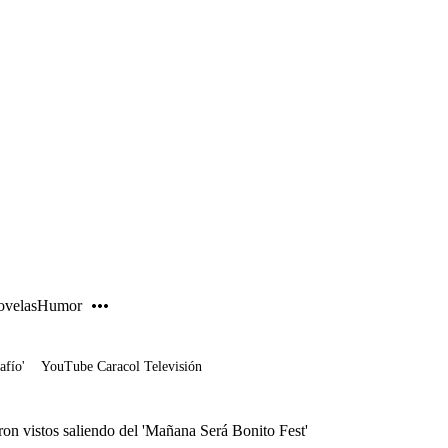
PUBLICIDAD
velas
Humor
afío'
YouTube Caracol Televisión
ron vistos saliendo del 'Mañana Será Bonito Fest'