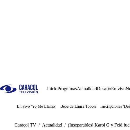
Inicio
Programas
Actualidad
Desafío
En vivo
No
En vivo 'Yo Me Llamo'
Bebé de Laura Tobón
Inscripciones 'Des
Juegos
Caracol TV
/
Actualidad
/
¡Inseparables! Karol G y Feid fue