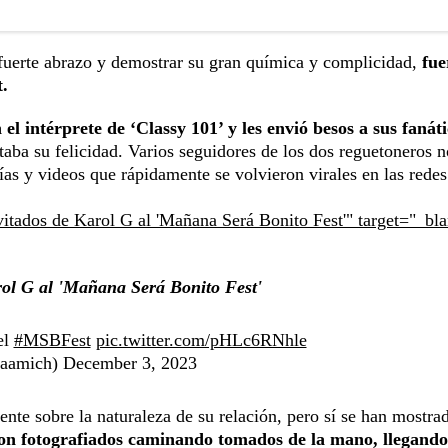
 fuerte abrazo y demostrar su gran química y complicidad,
fue
t.
l intérprete de ‘Classy 101’ y les envió besos a sus fanát
taba su felicidad. Varios seguidores de los dos reguetoneros n
ías y videos que rápidamente se volvieron virales en las redes
vitados de Karol G al 'Mañana Será Bonito Fest'" target="_bl
rol G al 'Mañana Será Bonito Fest'
el
#MSBFest
pic.twitter.com/pHLc6RNhle
raamich)
December 3, 2023
nte sobre la naturaleza de su relación, pero sí se han mostr
ron fotografiados caminando tomados de la mano, llegando