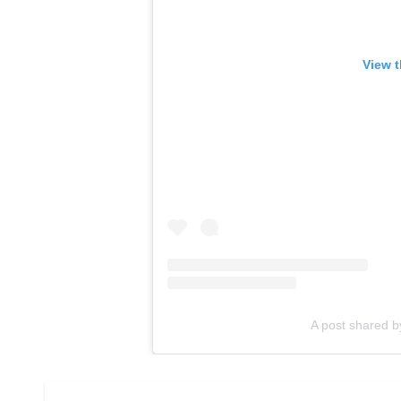
View t
A post shared b