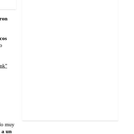
ron
icos
o
ank"
ado muy
 a un