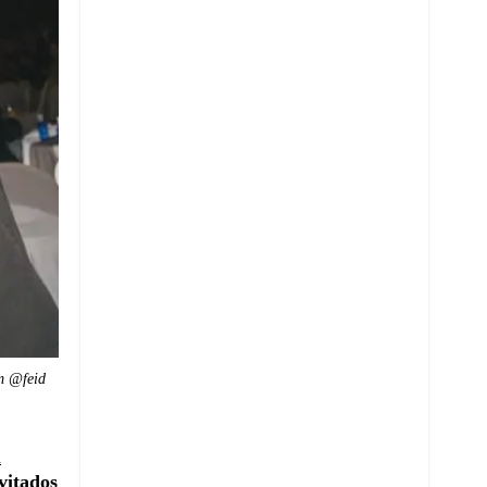
m @feid
á
vitados