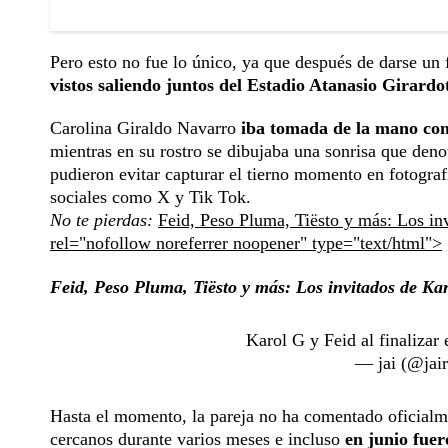
Pero esto no fue lo único, ya que después de darse un
vistos saliendo juntos del Estadio Atanasio Girardo
Carolina Giraldo Navarro
iba tomada de la mano con e
mientras en su rostro se dibujaba una sonrisa que deno
pudieron evitar capturar el tierno momento en fotograf
sociales como X y Tik Tok.
No te pierdas:
Feid, Peso Pluma, Tiësto y más: Los in
rel="nofollow noreferrer noopener" type="text/html">
Feid, Peso Pluma, Tiësto y más: Los invitados de Ka
Karol G y Feid al finalizar 
— jai (@jai
Hasta el momento, la pareja no ha comentado oficialme
cercanos durante varios meses e incluso
en junio fue