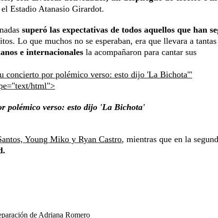
 el Estadio Atanasio Girardot.
ornadas
superó las expectativas de todos aquellos que han s
itos. Lo que muchos no se esperaban, era que llevara a tantas
ianos e internacionales
la acompañaron para cantar sus
 concierto por polémico verso: esto dijo 'La Bichota'"
ype="text/html">
 polémico verso: esto dijo 'La Bichota'
antos, Young Miko y Ryan Castro
, mientras que en la segund
d.
separación de Adriana Romero