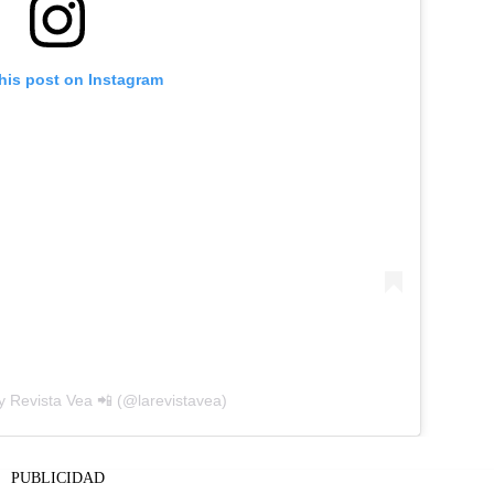
his post on Instagram
y Revista Vea 📲 (@larevistavea)
PUBLICIDAD