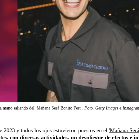
a mano saliendo del 'Mañana Será Bonito Fest'.
Foto. Getty Images e Instagra
e 2023 y todos los ojos estuvieron puestos en el
'Mañana Ser
tes, con diversas actividades, un despliegue de efectos e in