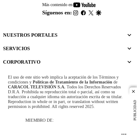
youtube-
Más contenido en
footer
instagram
facebook
twitter
google
Síguenos en:
NUESTROS PORTALES
SERVICIOS
CORPORATIVO
El uso de este sitio web implica la aceptación de los
Términos y
condiciones
y
Políticas de Tratamiento de la Información
de
CARACOL TELEVISIÓN S.A.
Todos los Derechos Reservados
D.R.A. Prohibida su reproducción total o parcial, así como su
cl
traducción a cualquier idioma sin autorización escrita de su titular.
Reproduction in whole or in part, or translation without written
PUBLICIDAD
permission is prohibited. All rights reserved 2025.
MIEMBRO DE: