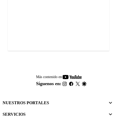
youtube-
Más contenido en
footer
instagram
facebook
twitter
google
Síguenos en:
NUESTROS PORTALES
SERVICIOS