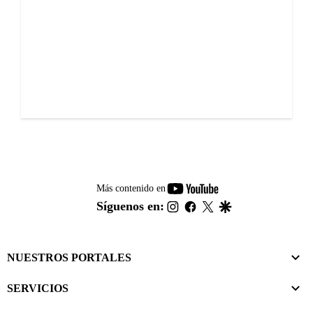
youtube-
Más contenido en
footer
instagram
facebook
twitter
google
Síguenos en:
NUESTROS PORTALES
SERVICIOS