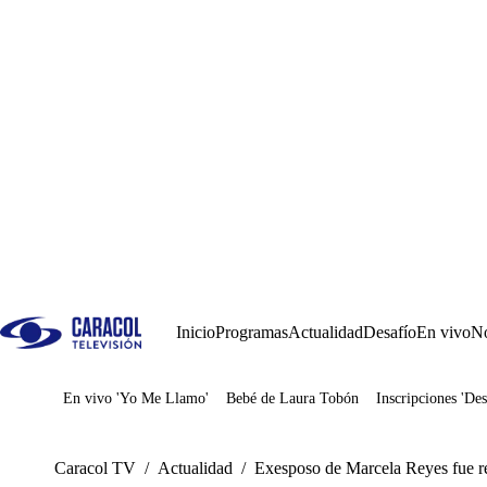
Inicio
Programas
Actualidad
Desafío
En vivo
No
En vivo 'Yo Me Llamo'
Bebé de Laura Tobón
Inscripciones 'Des
Juegos
Caracol TV
/
Actualidad
/
Exesposo de Marcela Reyes fue re