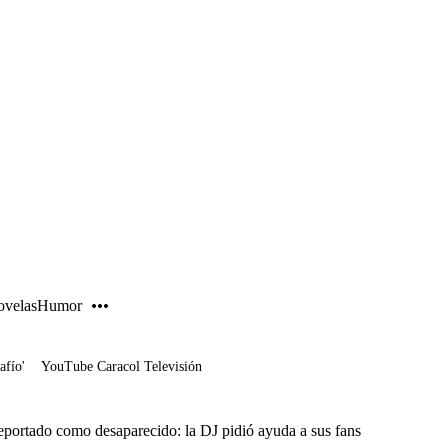
PUBLICIDAD
velas
Humor
afío'
YouTube Caracol Televisión
portado como desaparecido: la DJ pidió ayuda a sus fans