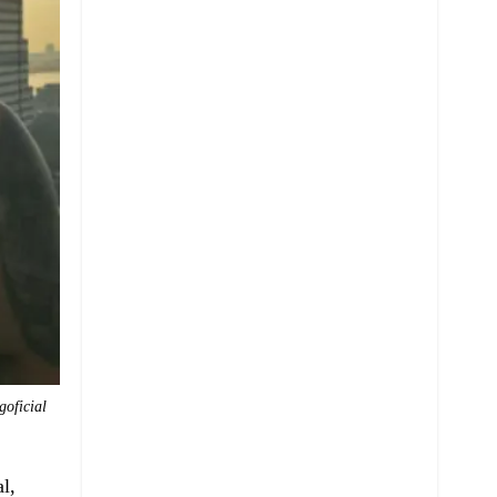
oficial
l,