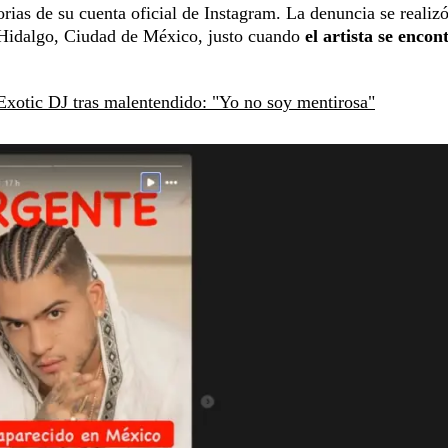
rias de su cuenta oficial de Instagram. La denuncia se realizó
 Hidalgo, Ciudad de México, justo cuando
el artista se encon
Exotic DJ tras malentendido: "Yo no soy mentirosa"