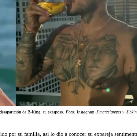
desaparición de B-King, su exesposo.
Foto: Instagram @marcelareyes y @bking
o por su familia, así lo dio a conocer su expareja sentimenta