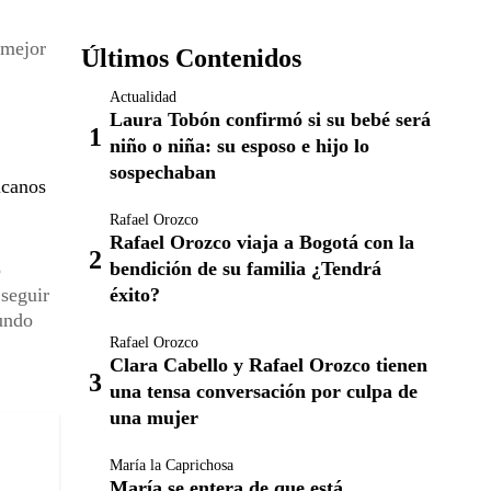
 mejor
Últimos Contenidos
Actualidad
Laura Tobón confirmó si su bebé será
niño o niña: su esposo e hijo lo
sospechaban
icanos
Rafael Orozco
Rafael Orozco viaja a Bogotá con la
bendición de su familia ¿Tendrá
o
éxito?
 seguir
fundo
Rafael Orozco
Clara Cabello y Rafael Orozco tienen
una tensa conversación por culpa de
una mujer
María la Caprichosa
María se entera de que está