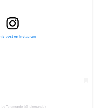
his post on Instagram
d by Telemundo (@telemundo)