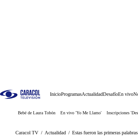
Inicio
Programas
Actualidad
Desafío
En vivo
No
Bebé de Laura Tobón
En vivo 'Yo Me Llamo'
Inscripciones 'Des
Juegos
Caracol TV
/
Actualidad
/
Estas fueron las primeras palabras