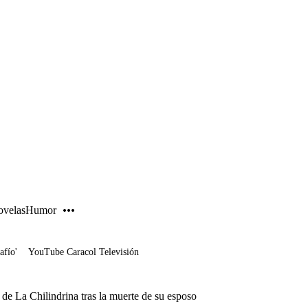
PUBLICIDAD
velas
Humor
afío'
YouTube Caracol Televisión
 de La Chilindrina tras la muerte de su esposo