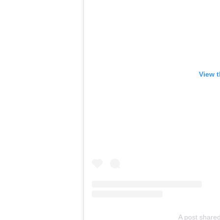
View t
A post share