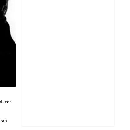
adecer
gran