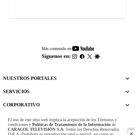
youtube-
Más contenido en
footer
instagram
facebook
twitter
google
Síguenos en:
NUESTROS PORTALES
SERVICIOS
CORPORATIVO
El uso de este sitio web implica la aceptación de los
Términos y
condiciones
y
Políticas de Tratamiento de la Información
de
CARACOL TELEVISIÓN S.A.
Todos los Derechos Reservados
D.R.A. Prohibida su reproducción total o parcial, así como su