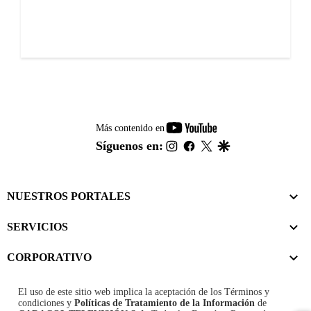
youtube-
Más contenido en
footer
instagram
facebook
twitter
google
Síguenos en:
NUESTROS PORTALES
SERVICIOS
CORPORATIVO
El uso de este sitio web implica la aceptación de los
Términos y
condiciones
y
Políticas de Tratamiento de la Información
de