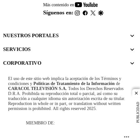
youtube-
Más contenido en
footer
instagram
facebook
twitter
google
Síguenos en:
NUESTROS PORTALES
SERVICIOS
CORPORATIVO
El uso de este sitio web implica la aceptación de los
Términos y
condiciones
y
Políticas de Tratamiento de la Información
de
CARACOL TELEVISIÓN S.A.
Todos los Derechos Reservados
D.R.A. Prohibida su reproducción total o parcial, así como su
cl
traducción a cualquier idioma sin autorización escrita de su titular.
Reproduction in whole or in part, or translation without written
PUBLICIDAD
permission is prohibited. All rights reserved 2025.
MIEMBRO DE: