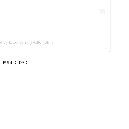
d by Elton John (@eltonjohn)
PUBLICIDAD