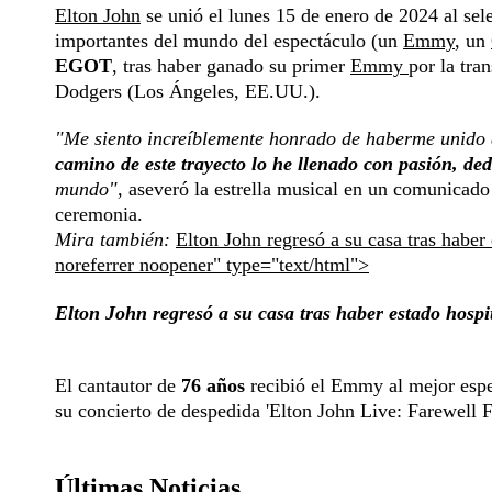
Elton John
se unió el lunes 15 de enero de 2024 al sel
importantes del mundo del espectáculo (un
Emmy
, un
EGOT
, tras haber ganado su primer
Emmy
por la tra
Dodgers (Los Ángeles, EE.UU.).
"Me siento increíblemente honrado de haberme unido 
camino de este trayecto lo he llenado con pasión, de
mundo",
aseveró la estrella musical en un comunicado 
ceremonia.
Mira también:
Elton John regresó a su casa tras haber
noreferrer noopener" type="text/html">
Elton John regresó a su casa tras haber estado hospi
El cantautor de
76 años
recibió el Emmy al mejor espe
su concierto de despedida 'Elton John Live: Farewell
Últimas Noticias