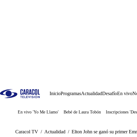
Inicio
Programas
Actualidad
Desafío
En vivo
No
En vivo 'Yo Me Llamo'
Bebé de Laura Tobón
Inscripciones 'Des
Juegos
Caracol TV
/
Actualidad
/
Elton John se ganó su primer Emm