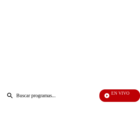
Entrada
EN VIVO
de
Mi Pecado
Enviar
búsqueda
búsqueda