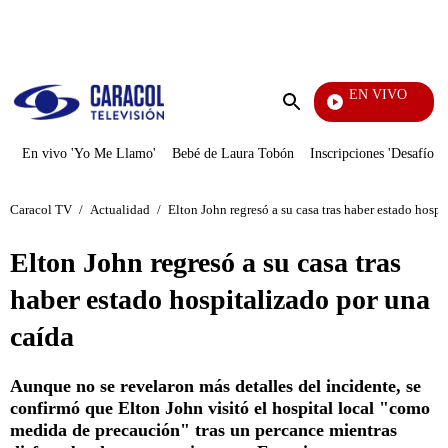
PUBLICIDAD
EN VIVO
Yo Me
Enviar
búsqueda
En vivo 'Yo Me Llamo'
Bebé de Laura Tobón
Inscripciones 'Desafío'
Caracol TV
/
Actualidad
/
Elton John regresó a su casa tras haber estado hospi
Elton John regresó a su casa tras
haber estado hospitalizado por una
caída
Aunque no se revelaron más detalles del incidente, se
confirmó que Elton John visitó el hospital local "como
medida de precaución" tras un percance mientras