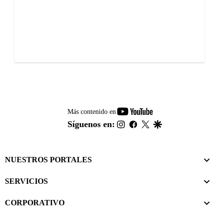
youtube-
Más contenido en
footer
instagram
facebook
twitter
google
Síguenos en:
NUESTROS PORTALES
SERVICIOS
CORPORATIVO