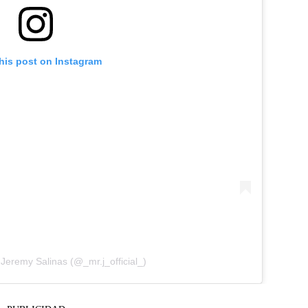
his post on Instagram
 Jeremy Salinas (@_mr.j_official_)