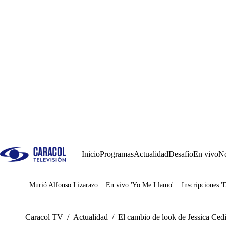
Inicio
Programas
Actualidad
Desafío
En vivo
No
Murió Alfonso Lizarazo
En vivo 'Yo Me Llamo'
Inscripciones '
Juegos
Caracol TV
/
Actualidad
/
El cambio de look de Jessica Cedi