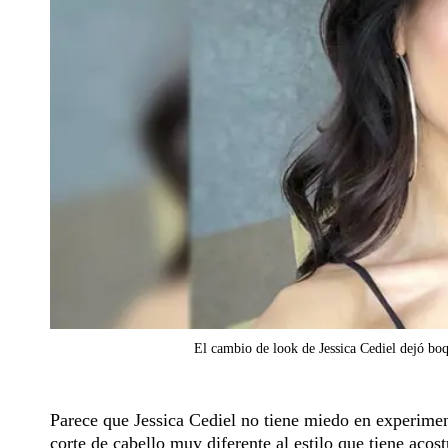
El cambio de look de Jessica Cediel dejó boq
Parece que Jessica Cediel no tiene miedo en experimen
corte de cabello muy diferente al estilo que tiene acos