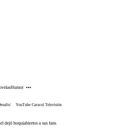
PUBLICIDAD
velas
Humor
Desafío'
YouTube Caracol Televisión
el dejó boquiabiertos a sus fans