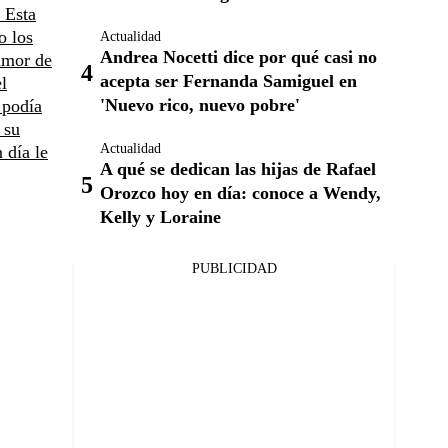
 Esta
o los
Actualidad
Andrea Nocetti dice por qué casi no
amor de
acepta ser Fernanda Samiguel en
l
'Nuevo rico, nuevo pobre'
 podía
 su
Actualidad
 día le
A qué se dedican las hijas de Rafael
Orozco hoy en día: conoce a Wendy,
Kelly y Loraine
PUBLICIDAD