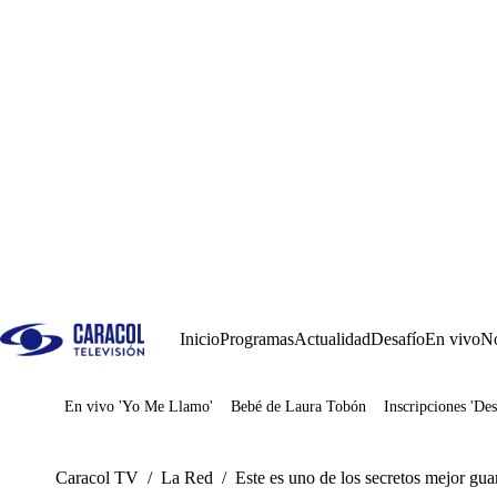
Inicio
Programas
Actualidad
Desafío
En vivo
No
En vivo 'Yo Me Llamo'
Bebé de Laura Tobón
Inscripciones 'Des
Juegos
Caracol TV
/
La Red
/
Este es uno de los secretos mejor gua