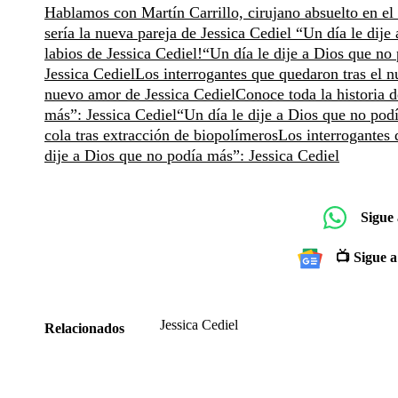
Hablamos con Martín Carrillo, cirujano absuelto en el
sería la nueva pareja de Jessica Cediel
“Un día le dije
labios de Jessica Cediel!
“Un día le dije a Dios que no
Jessica Cediel
Los interrogantes que quedaron tras el
nuevo amor de Jessica Cediel
Conoce toda la historia 
más”: Jessica Cediel
“Un día le dije a Dios que no pod
cola tras extracción de biopolímeros
Los interrogantes
dije a Dios que no podía más”: Jessica Cediel
Sigue
📺 Sigue a
Jessica Cediel
Relacionados