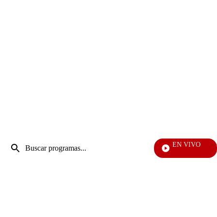
Entrada
EN VIVO
de
EFÉ
Enviar
búsqueda
búsqueda