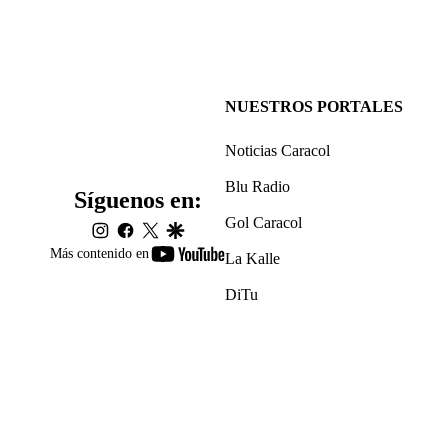
NUESTROS PORTALES
Noticias Caracol
Blu Radio
Síguenos en:
Gol Caracol
instagram
facebook
twitter
google
youtube-
Más contenido en
La Kalle
footer
DiTu