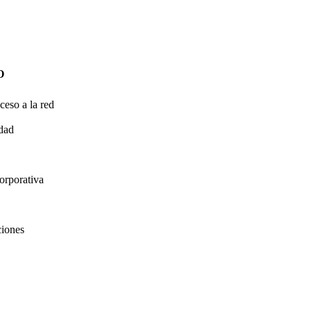
O
ceso a la red
idad
orporativa
ciones