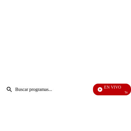
Entrada
EN VIVO
de
También Ca
Enviar
búsqueda
búsqueda