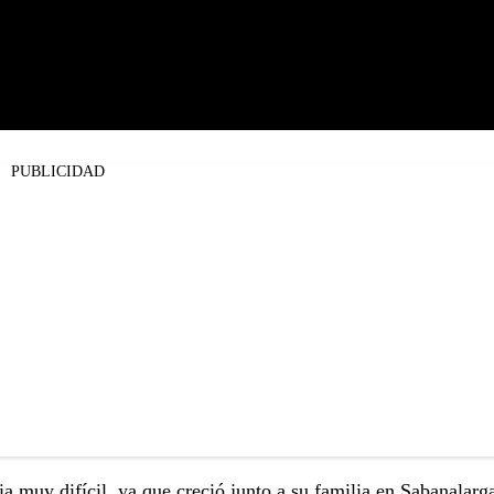
PUBLICIDAD
a muy difícil, ya que creció junto a su familia en
Sabanalarg