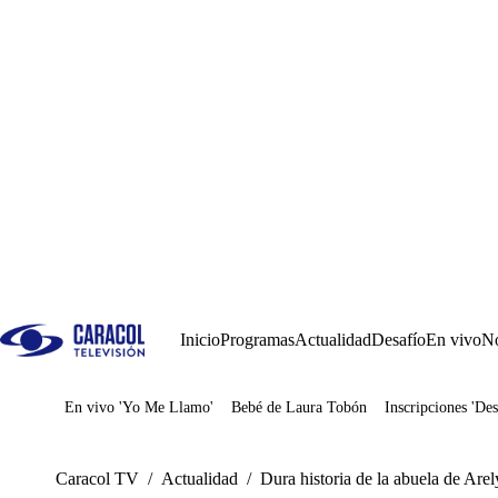
Inicio
Programas
Actualidad
Desafío
En vivo
No
En vivo 'Yo Me Llamo'
Bebé de Laura Tobón
Inscripciones 'Des
Juegos
Caracol TV
/
Actualidad
/
Dura historia de la abuela de Are