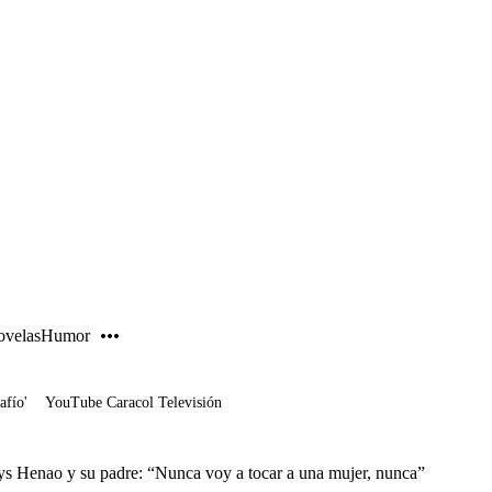
PUBLICIDAD
velas
Humor
afío'
YouTube Caracol Televisión
lys Henao y su padre: “Nunca voy a tocar a una mujer, nunca”