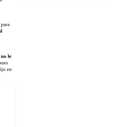
 para
al
 no le
pues
ijo en