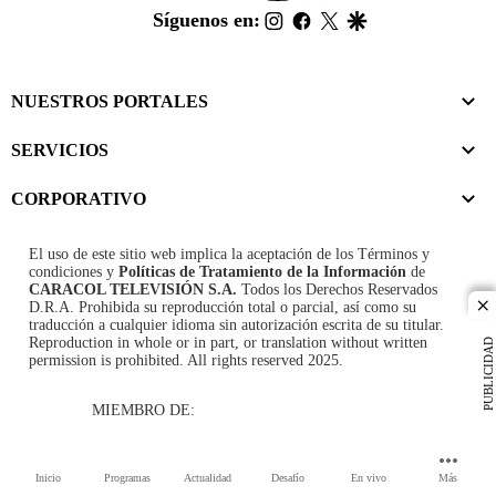
footer
instagram
facebook
twitter
google
Síguenos en:
NUESTROS PORTALES
SERVICIOS
CORPORATIVO
El uso de este sitio web implica la aceptación de los
Términos y
condiciones
y
Políticas de Tratamiento de la Información
de
CARACOL TELEVISIÓN S.A.
Todos los Derechos Reservados
D.R.A. Prohibida su reproducción total o parcial, así como su
cl
traducción a cualquier idioma sin autorización escrita de su titular.
Reproduction in whole or in part, or translation without written
PUBLICIDAD
permission is prohibited. All rights reserved 2025.
MIEMBRO DE:
Inicio
Programas
Actualidad
Desafío
En vivo
Más