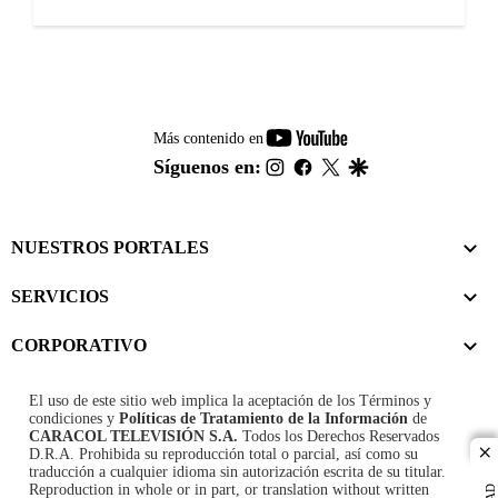
youtube-
Más contenido en
footer
instagram
facebook
twitter
google
Síguenos en:
NUESTROS PORTALES
SERVICIOS
CORPORATIVO
El uso de este sitio web implica la aceptación de los
Términos y
condiciones
y
Políticas de Tratamiento de la Información
de
CARACOL TELEVISIÓN S.A.
Todos los Derechos Reservados
D.R.A. Prohibida su reproducción total o parcial, así como su
cl
traducción a cualquier idioma sin autorización escrita de su titular.
Reproduction in whole or in part, or translation without written