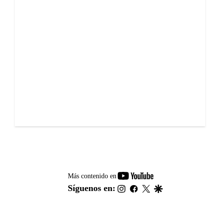
youtube-
Más contenido en
footer
instagram
facebook
twitter
google
Síguenos en: