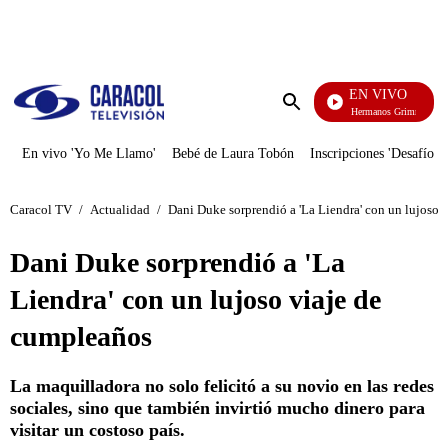
PUBLICIDAD
EN VIVO
Cuentos De Los Hermanos Grimm
Enviar
búsqueda
En vivo 'Yo Me Llamo'
Bebé de Laura Tobón
Inscripciones 'Desafío'
Caracol TV
/
Actualidad
/
Dani Duke sorprendió a 'La Liendra' con un lujoso 
Dani Duke sorprendió a 'La
Liendra' con un lujoso viaje de
cumpleaños
La maquilladora no solo felicitó a su novio en las redes
sociales, sino que también invirtió mucho dinero para
visitar un costoso país.