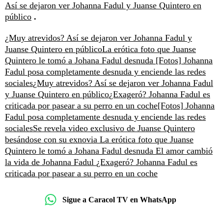
Así se dejaron ver Johanna Fadul y Juanse Quintero en
público
.
¿Muy atrevidos? Así se dejaron ver Johanna Fadul y
Juanse Quintero en público
La erótica foto que Juanse
Quintero le tomó a Johana Fadul desnuda
[Fotos] Johanna
Fadul posa completamente desnuda y enciende las redes
sociales
¿Muy atrevidos? Así se dejaron ver Johanna Fadul
y Juanse Quintero en público
¿Exageró? Johanna Fadul es
criticada por pasear a su perro en un coche
[Fotos] Johanna
Fadul posa completamente desnuda y enciende las redes
sociales
Se revela video exclusivo de Juanse Quintero
besándose con su exnovia
La erótica foto que Juanse
Quintero le tomó a Johana Fadul desnuda
El amor cambió
la vida de Johanna Fadul
¿Exageró? Johanna Fadul es
criticada por pasear a su perro en un coche
Sigue a Caracol TV en WhatsApp