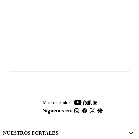
youtube-
Más contenido en
footer
instagram
facebook
twitter
google
Síguenos en:
NUESTROS PORTALES