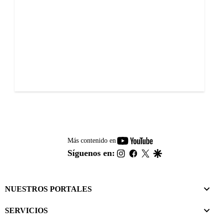
youtube-
Más contenido en
footer
instagram
facebook
twitter
google
Síguenos en:
NUESTROS PORTALES
SERVICIOS