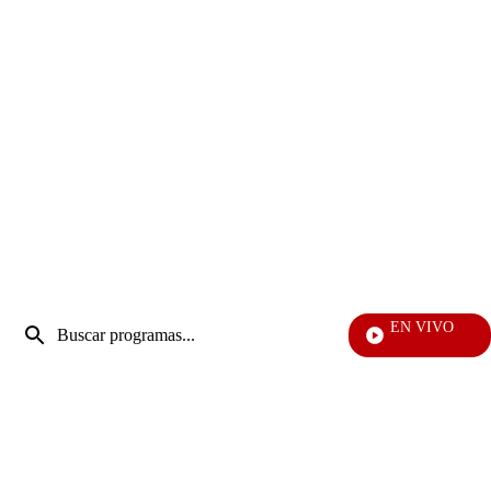
Entrada
EN VIVO
de
EFÉ
Enviar
búsqueda
búsqueda