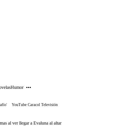
PUBLICIDAD
velas
Humor
afío'
YouTube Caracol Televisión
as al ver llegar a Evaluna al altar