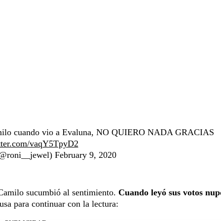
 Camilo cuando vio a Evaluna, NO QUIERO NADA GRACIAS
itter.com/vaqY5TpyD2
@roni__jewel)
February 9, 2020
 Camilo sucumbió al sentimiento.
Cuando leyó sus votos nupc
sa para continuar con la lectura: