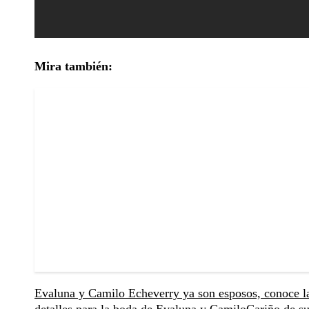
Mira también:
Evaluna y Camilo Echeverry ya son esposos, conoce l