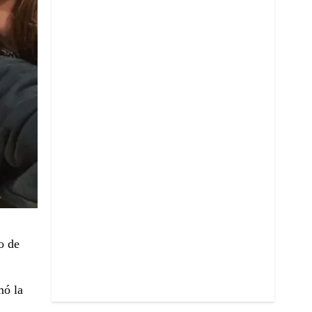
o de
mó la