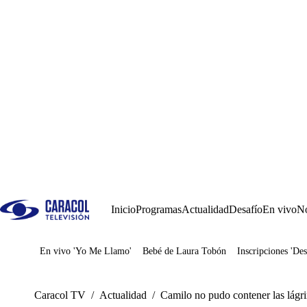
Inicio
Programas
Actualidad
Desafío
En vivo
No
En vivo 'Yo Me Llamo'
Bebé de Laura Tobón
Inscripciones 'Des
Juegos
Caracol TV
/
Actualidad
/
Camilo no pudo contener las lágrim