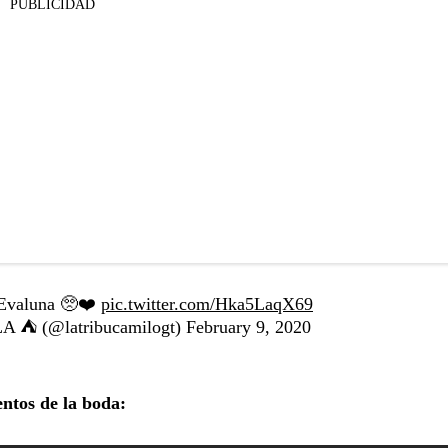
PUBLICIDAD
 Evaluna 🥺❤️
pic.twitter.com/Hka5LaqX69
️ (@latribucamilogt)
February 9, 2020
ntos de la boda: