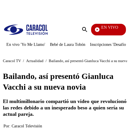
PUBLICIDAD
EN VIVO
Pura D
Enviar
búsqueda
En vivo 'Yo Me Llamo'
Bebé de Laura Tobón
Inscripciones 'Desafío'
Caracol TV
/
Actualidad
/
Bailando, así presentó Gianluca Vacchi a su nueva 
Bailando, así presentó Gianluca
Vacchi a su nueva novia
El multimillonario compartió un video que revolucionó
las redes debido a un inesperado beso a quien sería su
actual pareja.
Por:
Caracol Televisión