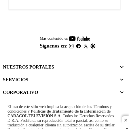
youtube-
Más contenido en
footer
instagram
facebook
twitter
google
Síguenos en:
NUESTROS PORTALES
SERVICIOS
CORPORATIVO
El uso de este sitio web implica la aceptación de los
Términos y
condiciones
y
Políticas de Tratamiento de la Información
de
CARACOL TELEVISIÓN S.A.
Todos los Derechos Reservados
D.R.A. Prohibida su reproducción total o parcial, así como su
cl
traducción a cualquier idioma sin autorización escrita de su titular.