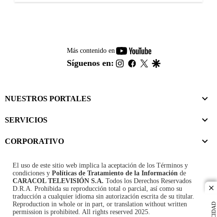
youtube-
Más contenido en
footer
instagram
facebook
twitter
google
Síguenos en:
NUESTROS PORTALES
SERVICIOS
CORPORATIVO
El uso de este sitio web implica la aceptación de los
Términos y
condiciones
y
Políticas de Tratamiento de la Información
de
CARACOL TELEVISIÓN S.A.
Todos los Derechos Reservados
D.R.A. Prohibida su reproducción total o parcial, así como su
cl
traducción a cualquier idioma sin autorización escrita de su titular.
Reproduction in whole or in part, or translation without written
permission is prohibited. All rights reserved 2025.