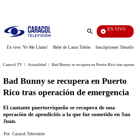
PUBLICIDAD
EN VIVO
Noches D
Enviar
búsqueda
En vivo 'Yo Me Llamo'
Bebé de Laura Tobón
Inscripciones 'Desafío'
Caracol TV
/
Actualidad
/
Bad Bunny se recupera en Puerto Rico tras operaci
Bad Bunny se recupera en Puerto
Rico tras operación de emergencia
El cantante puertorriqueño se recupera de una
operación de apendicitis a la que fue sometido en San
Juan.
Por:
Caracol Televisión