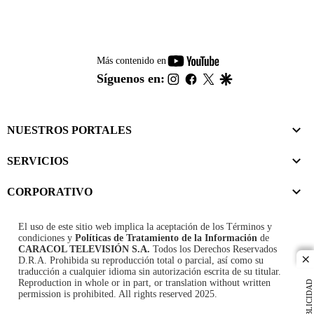
youtube-
Más contenido en
footer
instagram
facebook
twitter
google
Síguenos en:
NUESTROS PORTALES
SERVICIOS
CORPORATIVO
El uso de este sitio web implica la aceptación de los
Términos y
condiciones
y
Políticas de Tratamiento de la Información
de
CARACOL TELEVISIÓN S.A.
Todos los Derechos Reservados
D.R.A. Prohibida su reproducción total o parcial, así como su
cl
traducción a cualquier idioma sin autorización escrita de su titular.
Reproduction in whole or in part, or translation without written
PUBLICIDAD
permission is prohibited. All rights reserved 2025.