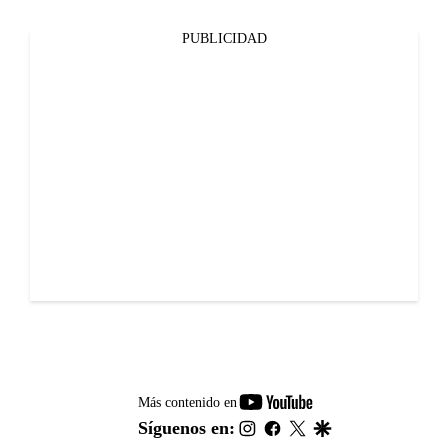
PUBLICIDAD
youtube-
Más contenido en
footer
instagram
facebook
twitter
google
Síguenos en: