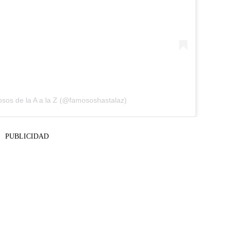
sos de la A a la Z (@famososhastalaz)
PUBLICIDAD