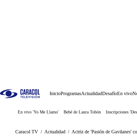
Inicio
Programas
Actualidad
Desafío
En vivo
No
En vivo 'Yo Me Llamo'
Bebé de Laura Tobón
Inscripciones 'Des
Juegos
Caracol TV
/
Actualidad
/
Actriz de 'Pasión de Gavilanes' 