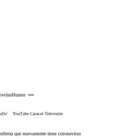
PUBLICIDAD
velas
Humor
afío'
YouTube Caracol Televisión
confirma que nuevamente tiene coronavirus