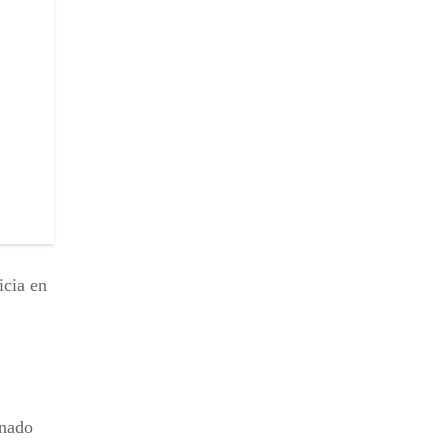
icia en
.
inado