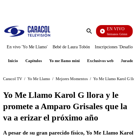
PUBLICIDAD
EN VIVO
Cuentos De Los Hermanos Grimm
Enviar
búsqueda
En vivo 'Yo Me Llamo'
Bebé de Laura Tobón
Inscripciones 'Desafío'
Inicio
Capítulos
Yo me llamo mini
Exclusivos web
Jurados
Caracol TV
/
Yo Me Llamo
/
Mejores Momentos
/
Yo Me Llamo Karol G llora
Yo Me Llamo Karol G llora y le
promete a Amparo Grisales que la
va a erizar el próximo año
A pesar de su gran parecido físico, Yo Me Llamo Karol