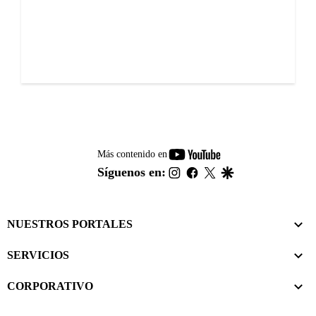
youtube-
Más contenido en
footer
instagram
facebook
twitter
google
Síguenos en:
NUESTROS PORTALES
SERVICIOS
CORPORATIVO