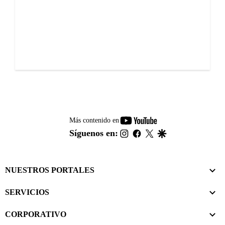
youtube-
Más contenido en
footer
instagram
facebook
twitter
google
Síguenos en:
NUESTROS PORTALES
SERVICIOS
CORPORATIVO