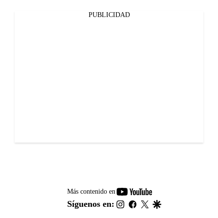
PUBLICIDAD
youtube-
Más contenido en
footer
instagram
facebook
twitter
google
Síguenos en: