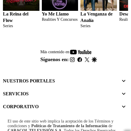
La Reina del
Yo Me Llamo
La Venganza de
Desaf
Realities Y Concursos
Realit
Flow
Analía
Series
Series
youtube-
Más contenido en
footer
instagram
facebook
twitter
google
Síguenos en:
NUESTROS PORTALES
SERVICIOS
CORPORATIVO
El uso de este sitio web implica la aceptación de los
Términos y
condiciones
y
Políticas de Tratamiento de la Información
de
CARACOL TELEVISIÓN S.A.
Todos los Derechos Reservados