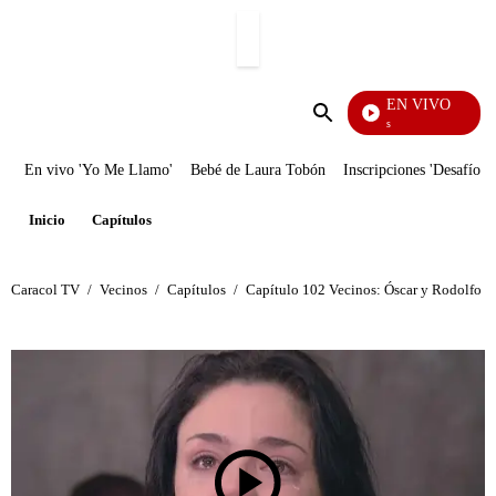
PUBLICIDAD
EN VIVO
También Caerás
Enviar
búsqueda
En vivo 'Yo Me Llamo'
Bebé de Laura Tobón
Inscripciones 'Desafío'
Inicio
Capítulos
Caracol TV
/
Vecinos
/
Capítulos
/
Capítulo 102 Vecinos: Óscar y Rodolfo con