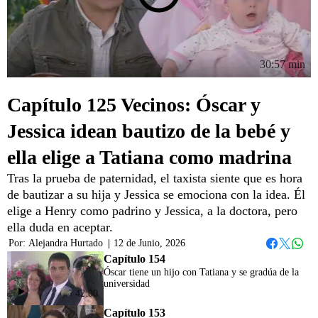
30:57 min
Capítulo 125 Vecinos: Óscar y
Jessica idean bautizo de la bebé y
ella elige a Tatiana como madrina
Tras la prueba de paternidad, el taxista siente que es hora
de bautizar a su hija y Jessica se emociona con la idea. Él
elige a Henry como padrino y Jessica, a la doctora, pero
ella duda en aceptar.
Por:
Alejandra Hurtado
|
12 de Junio, 2026
Whats
Facebook
Twitter
Capítulo 154
Óscar tiene un hijo con Tatiana y se gradúa de la
universidad
42:00
Capítulo 153