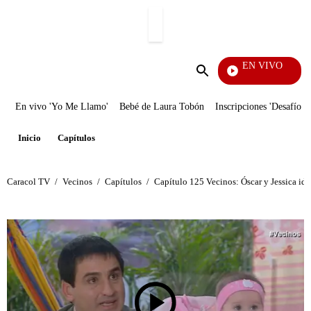
PUBLICIDAD
EN VIVO
Pura Diversión
Enviar
búsqueda
En vivo 'Yo Me Llamo'
Bebé de Laura Tobón
Inscripciones 'Desafío'
Inicio
Capítulos
Caracol TV
/
Vecinos
/
Capítulos
/
Capítulo 125 Vecinos: Óscar y Jessica ide