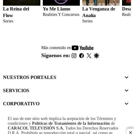
La Reina del
Yo Me Llamo
La Venganza de
Desaf
Realities Y Concursos
Realit
Flow
Analía
Series
Series
youtube-
Más contenido en
footer
instagram
facebook
twitter
google
Síguenos en:
NUESTROS PORTALES
SERVICIOS
CORPORATIVO
El uso de este sitio web implica la aceptación de los
Términos y
condiciones
y
Políticas de Tratamiento de la Información
de
CARACOL TELEVISIÓN S.A.
Todos los Derechos Reservados
D.R.A. Prohibida su reproducción total o parcial, así como su