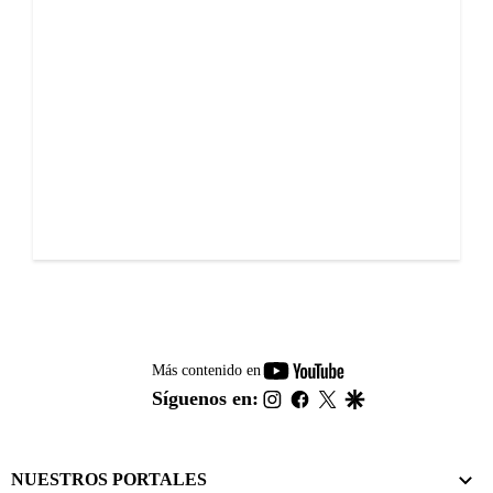
youtube-
Más contenido en
footer
instagram
facebook
twitter
google
Síguenos en:
NUESTROS PORTALES